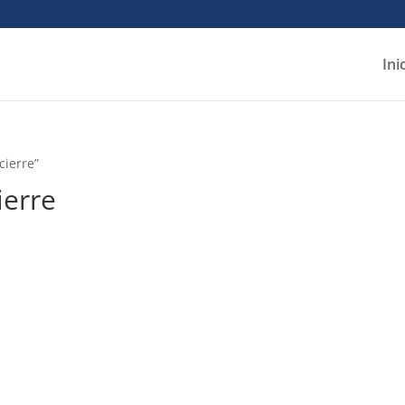
Ini
cierre”
ierre