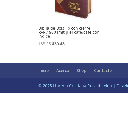
Biblia de Bolsillo con cierre
RVR.1960 imit.piel cafe/cafe con
indice
Original
Current
$
33.25
$
30.48
price
price
was:
is:
$33.25.
$30.48.
Inicio
Acerca
Shop
Contacto
© 2025 Librería Cristiana Roca de Vida | Deve