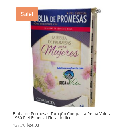
was:
is:
$48.95.
$44.33.
Sale!
Biblia de Promesas Tamaño Compacta Reina Valera
1960 Piel Especial Floral Índice
Original
Current
$
27.70
$
24.93