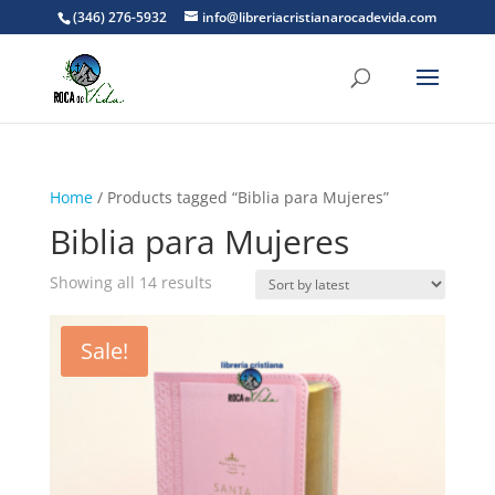
(346) 276-5932
info@libreriacristianarocadevida.com
Home
/ Products tagged “Biblia para Mujeres”
Biblia para Mujeres
Sorted
Showing all 14 results
by
latest
Sale!