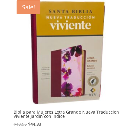
$32.32.
$27.70.
Sale!
Biblia para Mujeres Letra Grande Nueva Traduccion
Viviente jardin con indice
Original
Current
$
48.95
$
44.33
price
price