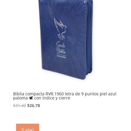
Biblia compacta RVR.1960 letra de 9 puntos piel azul
paloma 🕊 con índice y cierre
Original
Current
$
31.40
$
26.78
price
price
was:
is:
$31.40.
$26.78.
Sale!