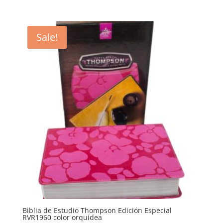
price
price
was:
is:
$27.70.
$24.93.
Sale!
Biblia de Estudio Thompson Edición Especial
RVR1960 color orquídea