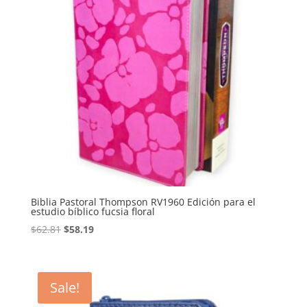
Biblia Pastoral Thompson RV1960 Edición para el
estudio bíblico fucsia floral
Original
Current
$
62.81
$
58.19
price
price
was:
is:
$62.81.
$58.19.
Sale!