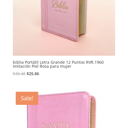
biblia Portátil Letra Grande 12 Puntos RVR.1960
Imitación Piel Rosa para mujer
Original
Current
$
30.48
$
25.86
price
price
was:
is:
$30.48.
$25.86.
Sale!