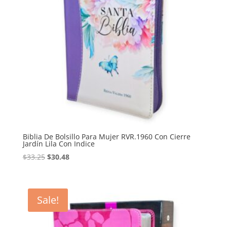
Biblia De Bolsillo Para Mujer RVR.1960 Con Cierre
Jardín Lila Con Indice
Original
Current
$
33.25
$
30.48
price
price
was:
is:
$33.25.
$30.48.
Sale!