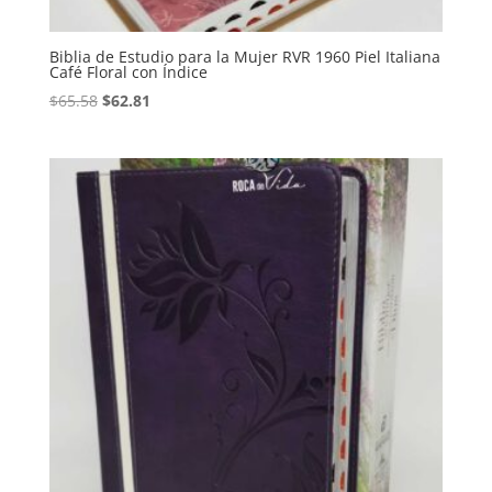
Biblia de Estudio para la Mujer RVR 1960 Piel Italiana
Café Floral con Índice
Original
Current
$
65.58
$
62.81
price
price
was:
is:
$65.58.
$62.81.