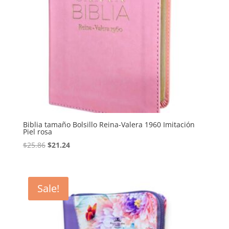
Biblia tamaño Bolsillo Reina-Valera 1960 Imitación
Piel rosa
Original
Current
$
25.86
$
21.24
price
price
was:
is:
$25.86.
$21.24.
Sale!