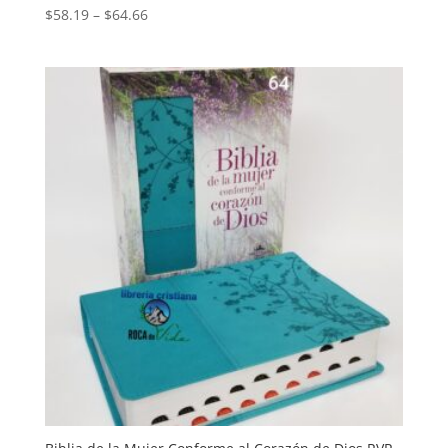
Price
$
58.19
–
$
64.66
range:
$58.19
through
$64.66