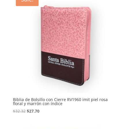
Biblia de Bolsillo con Cierre RV1960 imit piel rosa
floral y marrón con índice
Original
Current
$
32.32
$
27.70
price
price
was:
is: