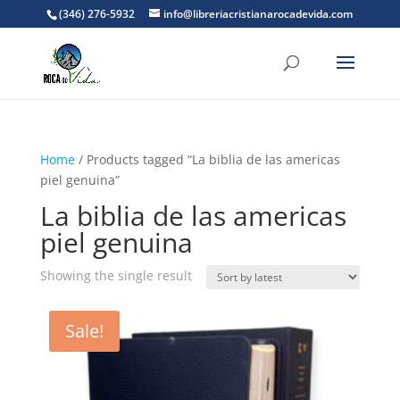
(346) 276-5932
info@libreriacristianarocadevida.com
Home
/ Products tagged “La biblia de las americas
piel genuina”
La biblia de las americas
piel genuina
Showing the single result
Sale!