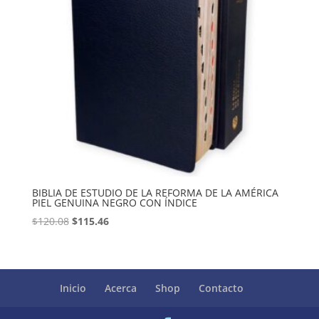
BIBLIA DE ESTUDIO DE LA REFORMA DE LA AMÉRICA
PIEL GENUINA NEGRO CON ÍNDICE
Original
Current
$
120.08
$
115.46
price
price
was:
is:
$120.08.
$115.46.
Inicio
Acerca
Shop
Contacto