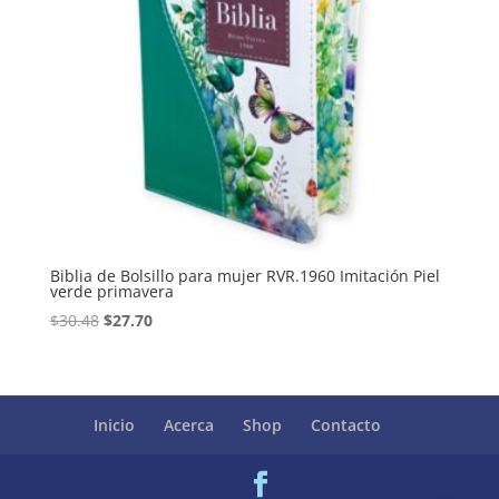
Biblia de Bolsillo para mujer RVR.1960 Imitación Piel
verde primavera
Original
Current
$
30.48
$
27.70
price
price
was:
is:
$30.48.
$27.70.
Inicio
Acerca
Shop
Contacto