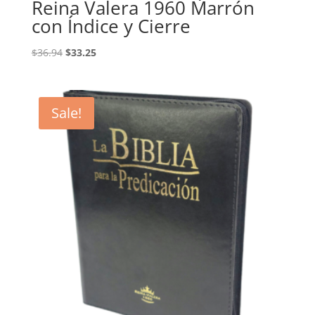
Reina Valera 1960 Marrón
con Índice y Cierre
Original
Current
$
36.94
$
33.25
price
price
was:
is:
$36.94.
$33.25.
Sale!