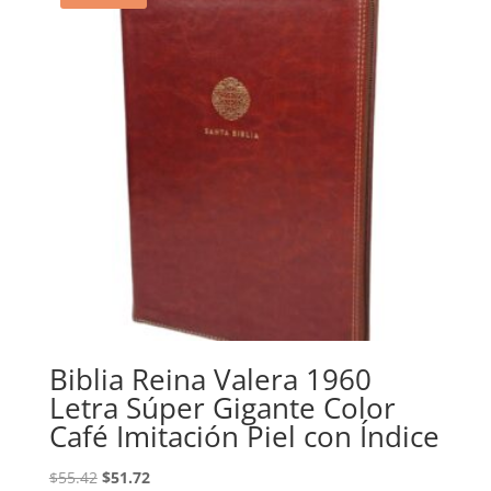
Biblia Reina Valera 1960
Letra Súper Gigante Color
Café Imitación Piel con Índice
Original
Current
$
55.42
$
51.72