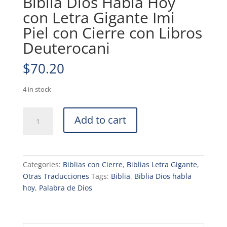
Biblia Dios Habla Hoy
con Letra Gigante Imi
Piel con Cierre con Libros
Deuterocani
$
70.20
4 in stock
Biblia
Add to cart
Dios
Habla
Hoy
con
Categories:
Biblias con Cierre
,
Biblias Letra Gigante
,
Letra
Otras Traducciones
Tags:
Biblia
,
Biblia Dios habla
Gigante
hoy
,
Palabra de Dios
Imi
Piel
con