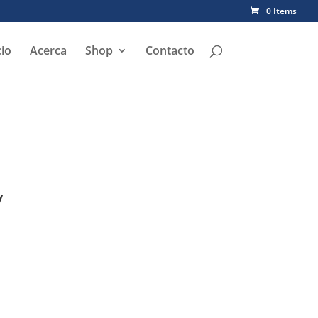
0 Items
cio
Acerca
Shop
Contacto
y