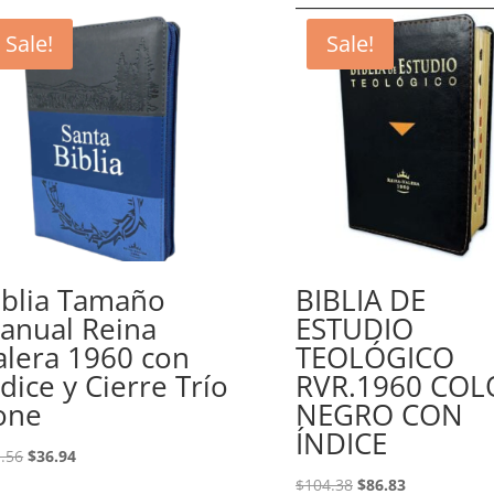
Sale!
Sale!
iblia Tamaño
BIBLIA DE
anual Reina
ESTUDIO
alera 1960 con
TEOLÓGICO
ndice y Cierre Trío
RVR.1960 COL
one
NEGRO CON
ÍNDICE
Original
Current
.56
$
36.94
price
price
Original
Current
$
104.38
$
86.83