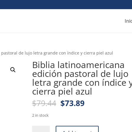
Ini
pastoral de lujo letra grande con índice y cierra piel azul
Biblia latinoamericana
edición pastoral de lujo
letra grande con índice 
cierra piel azul
Original
Current
$
79.44
$
73.89
price
price
was:
is:
2 in stock
$79.44.
$73.89.
Biblia