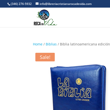
(346) 276-5932
info@libreriacristianarocadevida.com
Home
/
Biblias
/ Biblia latinoamericana edición 
Sale!