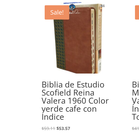
Sale!
Biblia de Estudio
B
Scofield Reina
M
Valera 1960 Color
V
verde cafe con
Í
Índice
T
Original
Current
$
59.11
$
53.57
$
41
price
price