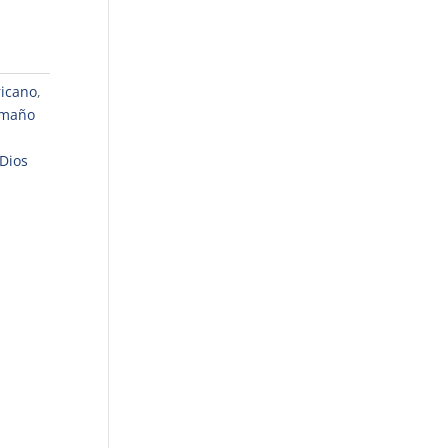
ricano
,
amaño
Dios