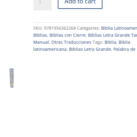
Add to cart
latinoamericana
edición
pastoral
de
SKU:
9781956362268
Categories:
Biblia Latinoame
lujo
Biblias
,
Biblias con Cierre
,
Biblias Letra Grande T
letra
Manual
,
Otras Traducciones
Tags:
Biblia
,
Biblia
grande
latinoamericana
,
Biblias Letra Grande
,
Palabra de 
con
índice
y
cierra
piel
azul
quantity