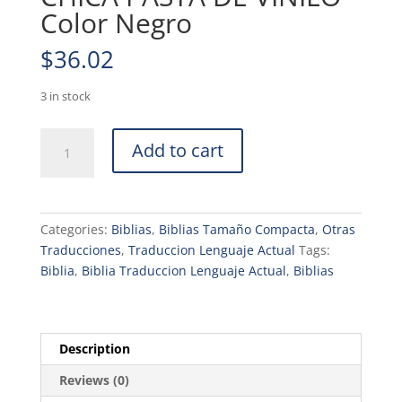
Color Negro
$
36.02
3 in stock
BIBLIA
Add to cart
LENGUAJE
ACTUAL
TLATAMAÑO
CHICA
Categories:
Biblias
,
Biblias Tamaño Compacta
,
Otras
PASTA
Traducciones
,
Traduccion Lenguaje Actual
Tags:
DE
Biblia
,
Biblia Traduccion Lenguaje Actual
,
Biblias
VINILO
Color
Negro
quantity
Description
Reviews (0)