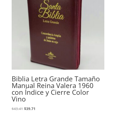
Biblia Letra Grande Tamaño
Manual Reina Valera 1960
con Índice y Cierre Color
Vino
Original
Current
$
43.41
$
39.71
price
price