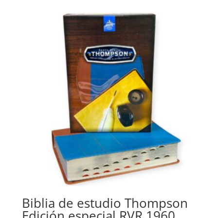
was:
is:
$43.41.
$39.71.
Biblia de estudio Thompson
Edición especial RVR 1960