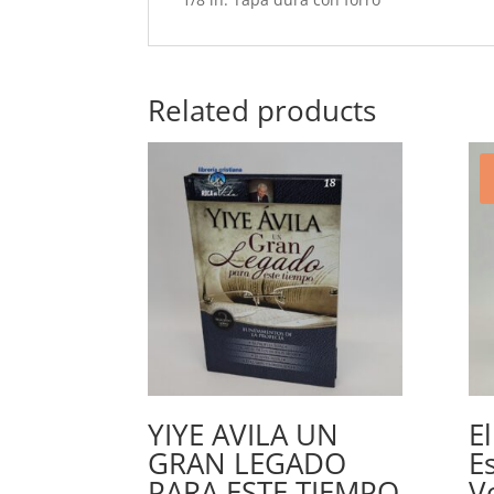
Related products
YIYE AVILA UN
E
GRAN LEGADO
Es
PARA ESTE TIEMPO
V