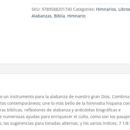
Letras,
SKU:
9789588201740
Categories:
Himnarios
,
Libro
tapa
Alabanzas
,
Biblia
,
Himnario
dura
quantity
o un instrumento para la alabanza de nuestro gran Dios. Combina
ntos contemporáneos; une lo más bello de la himnodia hispana con
uras bíblicas, reflexiones de alabanza y anécdotas biográficas e
ce numerosas ayudas para enriquecer el culto, como son los pasaje
 las sugerencias para tonadas alternas, y los varios índices. 7 1/8 