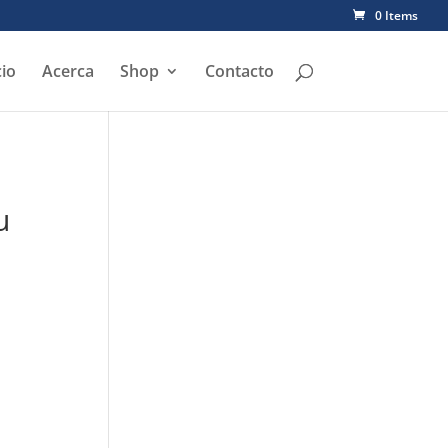
0 Items
cio
Acerca
Shop
Contacto
u
a