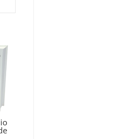
io
de