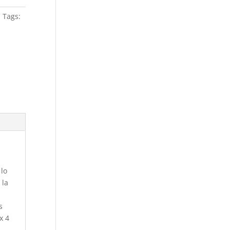
s
Tags:
 lo
 la
s
x 4