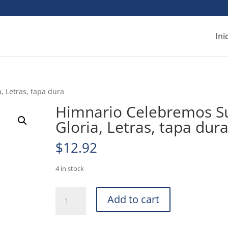
Ini
, Letras, tapa dura
Himnario Celebremos S
Gloria, Letras, tapa dur
$
12.92
4 in stock
Himnario
Add to cart
Celebremos
Su
Gloria,