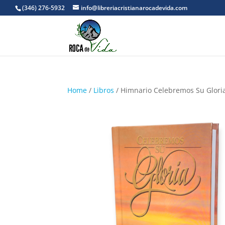
(346) 276-5932
info@libreriacristianarocadevida.com
Home
/
Libros
/ Himnario Celebremos Su Gloria