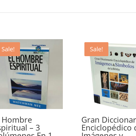
Sale!
Sale!
l Hombre
Gran Diccionar
piritual – 3
Enciclopédico 
olúmenes En 1
Imágenes y