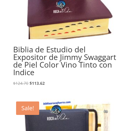
Biblia de Estudio del
Expositor de Jimmy Swaggart
de Piel Color Vino Tinto con
Indice
Original
Current
$
124.70
$
113.62
price
price
was:
is:
$124.70.
$113.62.
Sale!