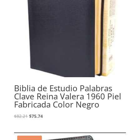
Biblia de Estudio Palabras
Clave Reina Valera 1960 Piel
Fabricada Color Negro
Original
Current
$
82.21
$
75.74
price
price
was:
is:
$82.21.
$75.74.