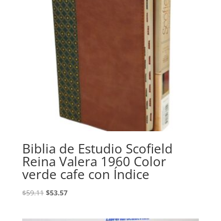
Biblia de Estudio Scofield
Reina Valera 1960 Color
verde cafe con Índice
Original
Current
$
59.11
$
53.57
price
price
was:
is: