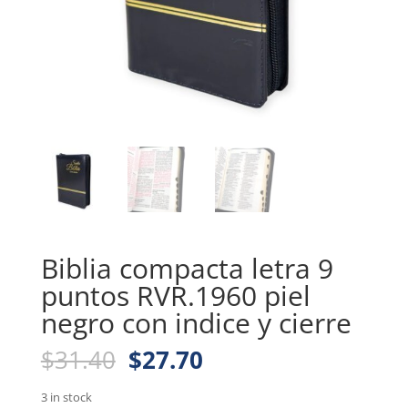
Biblia compacta letra 9
puntos RVR.1960 piel
negro con indice y cierre
Original
Current
$
31.40
$
27.70
price
price
was:
is:
3 in stock