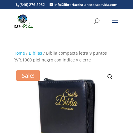
(346) 276-5932
info@libreriacristianarocadevida.com
Home
/
Biblias
/ Biblia compacta letra 9 puntos
RVR.1960 piel negro con indice y cierre
Sale!