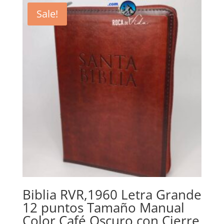
$59.11.
$53.57.
Sale!
Biblia RVR,1960 Letra Grande
12 puntos Tamaño Manual
Color Café Oscuro con Cierre