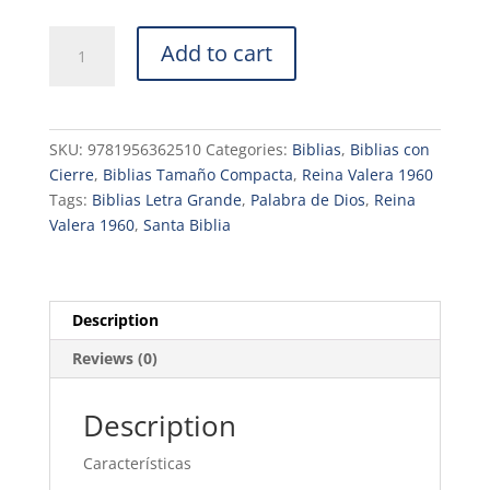
$31.40.
$27.70.
Biblia
Add to cart
compacta
letra
9
puntos
SKU:
9781956362510
Categories:
Biblias
,
Biblias con
RVR.1960
Cierre
,
Biblias Tamaño Compacta
,
Reina Valera 1960
piel
Tags:
Biblias Letra Grande
,
Palabra de Dios
,
Reina
negro
Valera 1960
,
Santa Biblia
con
indice
y
cierre
Description
quantity
Reviews (0)
Description
Características