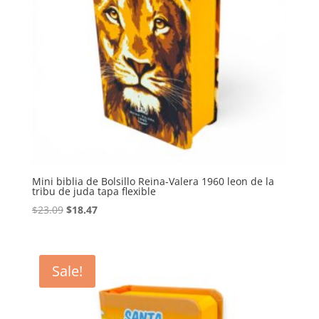
Mini biblia de Bolsillo Reina-Valera 1960 leon de la
tribu de juda tapa flexible
Original
Current
$
23.09
$
18.47
price
price
was:
is:
$23.09.
$18.47.
Sale!