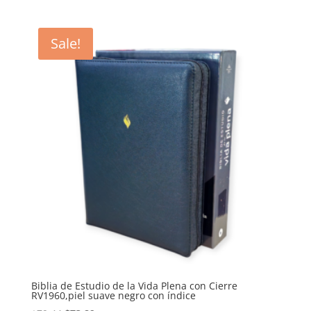
was:
is:
$69.27.
$63.73.
Sale!
Biblia de Estudio de la Vida Plena con Cierre
RV1960,piel suave negro con índice