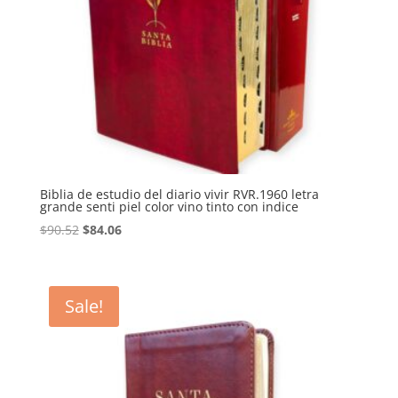
Biblia de estudio del diario vivir RVR.1960 letra
grande senti piel color vino tinto con indice
Original
Current
$
90.52
$
84.06
price
price
was:
is:
$90.52.
$84.06.
Sale!