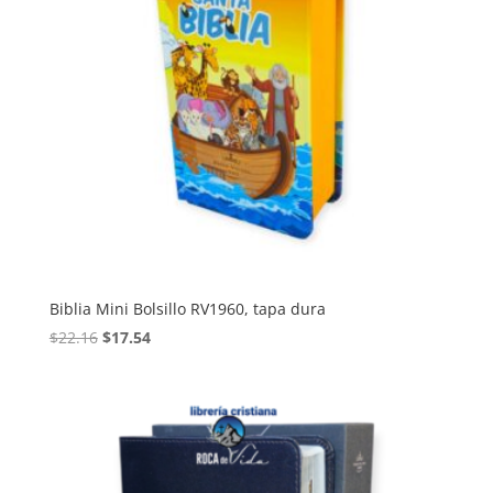
Biblia Mini Bolsillo RV1960, tapa dura
Original
Current
$
22.16
$
17.54
price
price
was:
is:
$22.16.
$17.54.