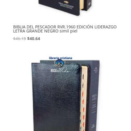
BIBLIA DEL PESCADOR RVR.1960 EDICIÓN LIDERAZGO
LETRA GRANDE NEGRO simil piel
Original
Current
$
46.18
$
40.64
price
price
was:
is:
$46.18.
$40.64.