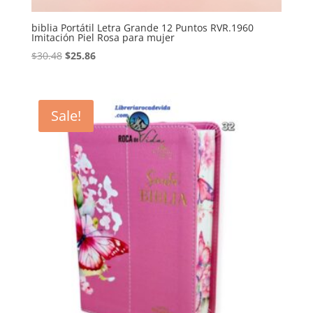
biblia Portátil Letra Grande 12 Puntos RVR.1960
Imitación Piel Rosa para mujer
Original
Current
$
30.48
$
25.86
price
price
was:
is:
$30.48.
$25.86.
Sale!