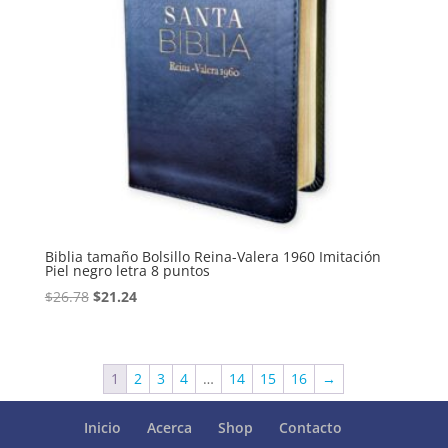
Biblia tamaño Bolsillo Reina-Valera 1960 Imitación
Piel negro letra 8 puntos
Original
Current
$
26.78
$
21.24
price
price
was:
is:
$26.78.
$21.24.
1
2
3
4
…
14
15
16
→
Inicio
Acerca
Shop
Contacto