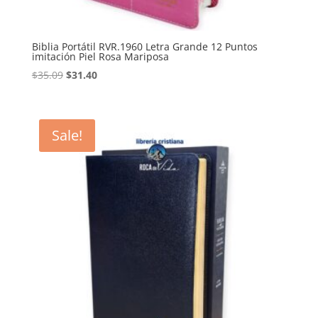
Biblia Portátil RVR.1960 Letra Grande 12 Puntos
imitación Piel Rosa Mariposa
Original
Current
$
35.09
$
31.40
price
price
was:
is:
$35.09.
$31.40.
Sale!