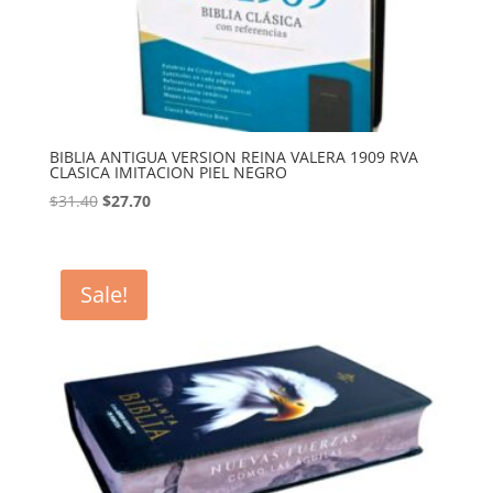
BIBLIA ANTIGUA VERSION REINA VALERA 1909 RVA
CLASICA IMITACION PIEL NEGRO
Original
Current
$
31.40
$
27.70
price
price
was:
is:
$31.40.
$27.70.
Sale!