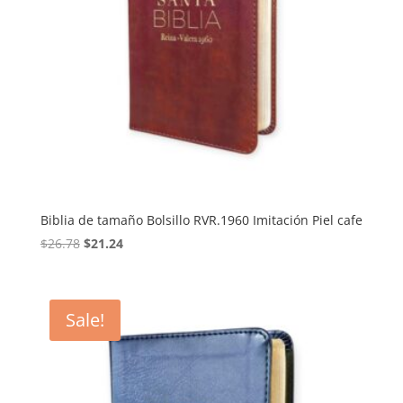
Biblia de tamaño Bolsillo RVR.1960 Imitación Piel cafe
Original
Current
$
26.78
$
21.24
price
price
was:
is:
$26.78.
$21.24.
Sale!