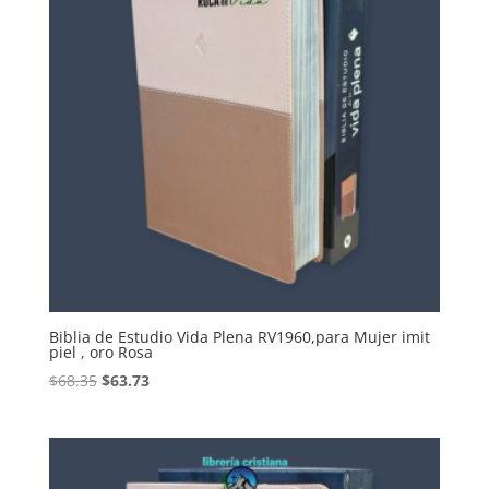
Biblia de Estudio Vida Plena RV1960,para Mujer imit
piel , oro Rosa
Original
Current
$
68.35
$
63.73
price
price
was:
is:
$68.35.
$63.73.