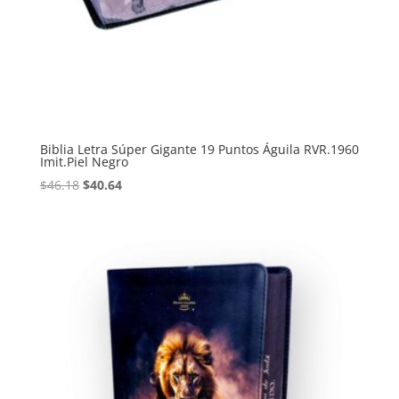
Biblia Letra Súper Gigante 19 Puntos Águila RVR.1960
Imit.Piel Negro
Original
Current
$
46.18
$
40.64
price
price
was:
is:
$46.18.
$40.64.