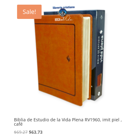
Sale!
Biblia de Estudio de la Vida Plena RV1960, imit piel ,
café
Original
Current
$
69.27
$
63.73
price
price