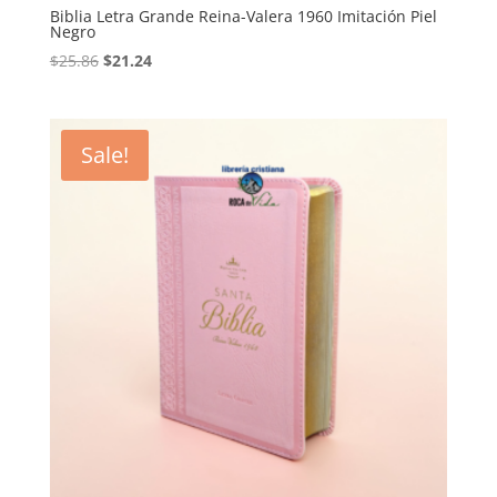
Biblia Letra Grande Reina-Valera 1960 Imitación Piel
Negro
Original
Current
$
25.86
$
21.24
price
price
was:
is:
$25.86.
$21.24.
Sale!