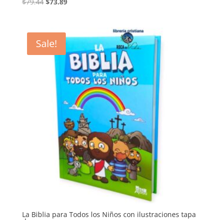
Original
Current
$
79.44
$
73.89
price
price
was:
is:
$79.44.
$73.89.
Sale!
La Biblia para Todos los Niños con ilustraciones tapa