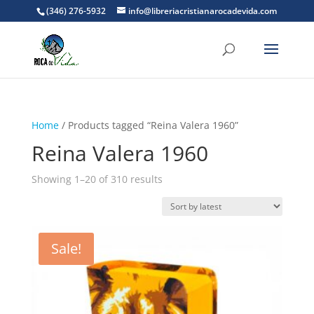
(346) 276-5932
info@libreriacristianarocadevida.com
Home
/ Products tagged “Reina Valera 1960”
Reina Valera 1960
Sorted
Showing 1–20 of 310 results
by
latest
Sale!