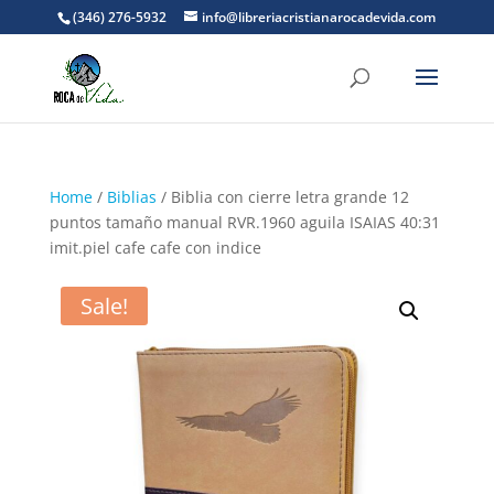
(346) 276-5932
info@libreriacristianarocadevida.com
Home
/
Biblias
/ Biblia con cierre letra grande 12
puntos tamaño manual RVR.1960 aguila ISAIAS 40:31
imit.piel cafe cafe con indice
Sale!