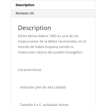
40:31
Description
imit.piel
Reviews (0)
cafe
cafe
con
Description
indice
biblia Reina-Valera 1960 es una de las
quantity
traducciones de la Biblia reconocidas en el
mundo de habla hispana,siendo la
traducción clásica del pueblo Evangélico
Características
. Imitación piel de alta calidad
. Tamaño 9 x 6 pulgadas inches