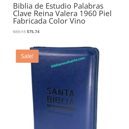
Biblia de Estudio Palabras
Clave Reina Valera 1960 Piel
Fabricada Color Vino
Original
Current
$
83.13
$
75.74
price
price
was:
is:
$83.13.
$75.74.
Sale!