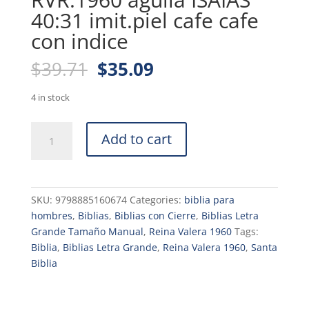
40:31 imit.piel cafe cafe
con indice
Original
Current
$
39.71
$
35.09
price
price
was:
is:
4 in stock
$39.71.
$35.09.
Biblia
Add to cart
con
cierre
letra
grande
SKU:
9798885160674
Categories:
biblia para
12
hombres
,
Biblias
,
Biblias con Cierre
,
Biblias Letra
puntos
Grande Tamaño Manual
,
Reina Valera 1960
Tags:
tamaño
Biblia
,
Biblias Letra Grande
,
Reina Valera 1960
,
Santa
manual
Biblia
RVR.1960
aguila
ISAIAS