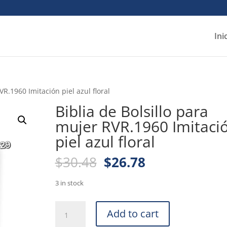
Ini
VR.1960 Imitación piel azul floral
Biblia de Bolsillo para
mujer RVR.1960 Imitaci
piel azul floral
Original
Current
$
30.48
$
26.78
price
price
was:
is:
3 in stock
$30.48.
$26.78.
Biblia
Add to cart
de