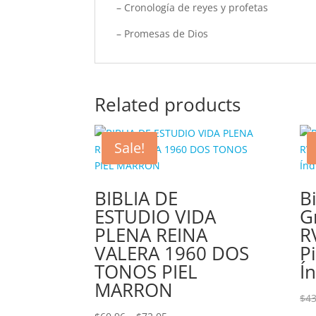
– Cronología de reyes y profetas
– Promesas de Dios
Related products
Sale!
BIBLIA DE
B
ESTUDIO VIDA
G
PLENA REINA
R
VALERA 1960 DOS
P
TONOS PIEL
Í
MARRON
$
43
Price