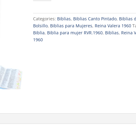
Bolsillo
para
mujer
Categories:
Biblias
,
Biblias Canto Pintado
,
Biblias 
RVR.1960
Bolsillo
,
Biblias para Mujeres
,
Reina Valera 1960
T
Imitación
Biblia
,
Biblia para mujer RVR.1960
,
Biblias
,
Reina V
piel
1960
azul
floral
quantity