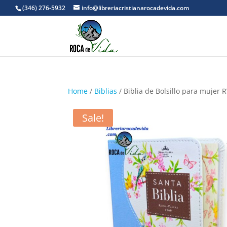
(346) 276-5932
info@libreriacristianarocadevida.com
Home
/
Biblias
/ Biblia de Bolsillo para mujer R
Sale!