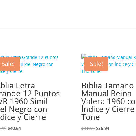
Sale!
Sale!
iblia Letra
Biblia Tamaño
rande 12 Puntos
Manual Reina
VR 1960 Simil
Valera 1960 c
iel Negro con
Índice y Cierre
ndice y Cierre
Tone
Original
Current
Original
Current
.41
$
40.64
$
41.56
$
36.94
price
price
price
price