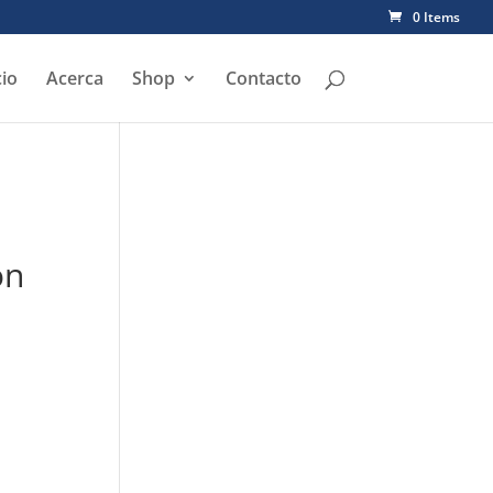
0 Items
cio
Acerca
Shop
Contacto
ón