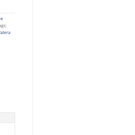
de
ags:
alera