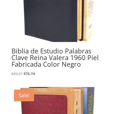
Biblia de Estudio Palabras
Clave Reina Valera 1960 Piel
Fabricada Color Negro
Original
Current
$
82.21
$
75.74
price
price
was:
is:
$82.21.
$75.74.
Sale!