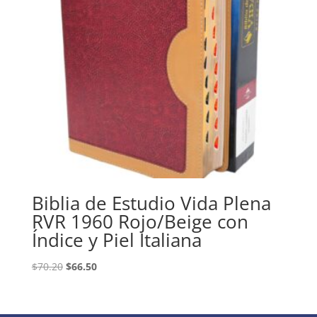
Biblia de Estudio Vida Plena
RVR 1960 Rojo/Beige con
Índice y Piel Italiana
Original
Current
$
70.20
$
66.50
price
price
was:
is:
$70.20.
$66.50.