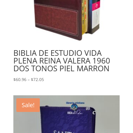
BIBLIA DE ESTUDIO VIDA
PLENA REINA VALERA 1960
DOS TONOS PIEL MARRON
Price
$
60.96
–
$
72.05
range:
$60.96
through
Sale!
$72.05