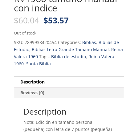
con indice
Original
Current
$
60.04
$
53.57
price
price
was:
is:
Out of stock
$60.04.
$53.57.
SKU:
7899938420454
Categories:
Biblias
,
Biblias de
Estudio
,
Biblias Letra Grande Tamaño Manual
,
Reina
Valera 1960
Tags:
Biblia de estudio
,
Reina Valera
1960
,
Santa Biblia
Description
Reviews (0)
Description
Nota: Edición en tamaño personal
(pequeña) con letra de 7 puntos (pequeña)