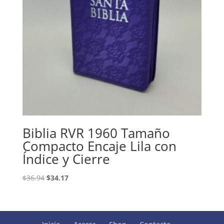
Biblia RVR 1960 Tamaño
Compacto Encaje Lila con
Índice y Cierre
Original
Current
$
36.94
$
34.17
price
price
was:
is:
$36.94.
$34.17.