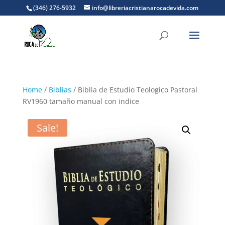
(346) 276-5932
info@libreriacristianarocadevida.com
Home
/
Biblias
/ Biblia de Estudio Teologico Pastoral
RV1960 tamaño manual con indice
Sale!