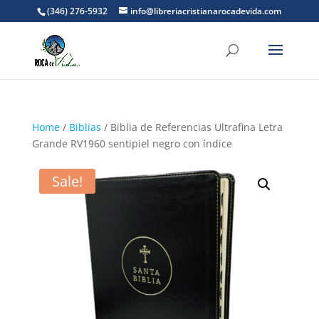
(346) 276-5932
info@libreriacristianarocadevida.com
Home
/
Biblias
/ Biblia de Referencias Ultrafina Letra
Grande RV1960 sentipiel negro con índice
Sale!