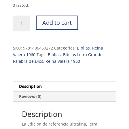
was:
is:
3 in stock
$39.71.
$36.02.
Biblia
Add to cart
de
Referencias
Ultrafina
Letra
SKU:
9781496450272
Categories:
Biblias
,
Reina
Grande
Valera 1960
Tags:
Biblias
,
Biblias Letra Grande
,
RV1960
Palabra de Dios
,
Reina Valera 1960
sentipiel
negro
con
índice
Description
quantity
Reviews (0)
Description
La Edición de referencia ultrafina, letra