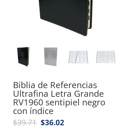
Biblia de Referencias
Ultrafina Letra Grande
RV1960 sentipiel negro
con índice
Original
Current
$
39.71
$
36.02
price
price