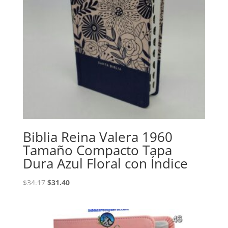
Biblia Reina Valera 1960
Tamaño Compacto Tapa
Dura Azul Floral con Índice
Original
Current
$
34.17
$
31.40
price
price
was:
is:
$34.17.
$31.40.