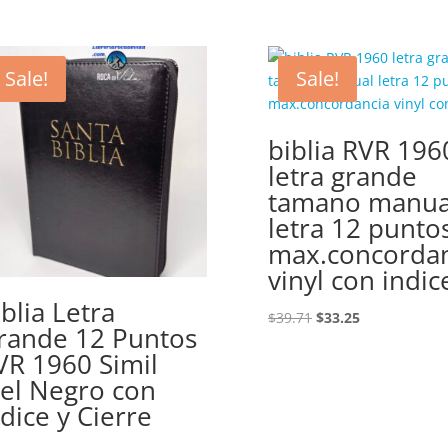
Sale!
Sale!
biblia RVR 196
letra grande
tamano manua
letra 12 punto
max.concordan
vinyl con indic
iblia Letra
Original
Current
$
39.71
$
33.25
rande 12 Puntos
price
price
VR 1960 Simil
was:
is:
iel Negro con
$39.71.
$33.25.
ndice y Cierre