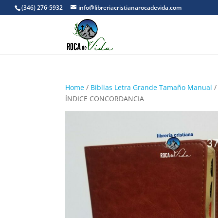
(346) 276-5932
info@libreriacristianarocadevida.com
Home
/
Biblias Letra Grande Tamaño Manual
/
ÍNDICE CONCORDANCIA