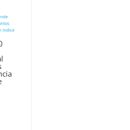
0
l
s
cia
e