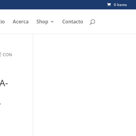
0 Items
cio
Acerca
Shop
Contacto
FÉ CON
A-
N
A