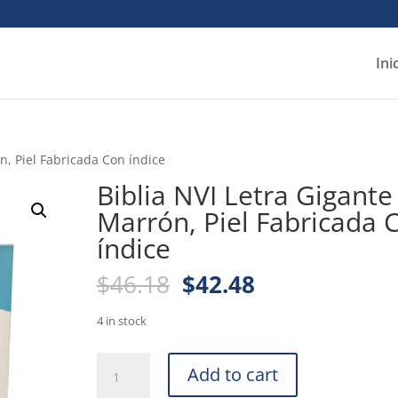
Ini
n, Piel Fabricada Con índice
Biblia NVI Letra Gigante
Marrón, Piel Fabricada 
índice
Original
Current
$
46.18
$
42.48
price
price
was:
is:
4 in stock
$46.18.
$42.48.
Biblia
Add to cart
NVI