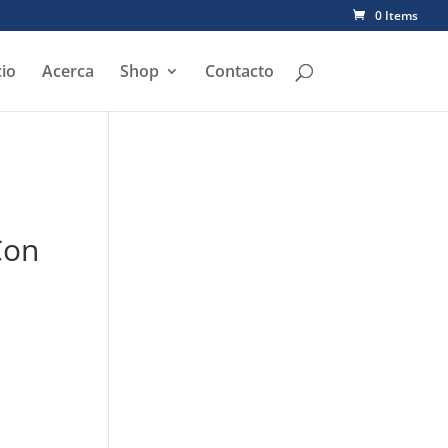
0 Items
cio
Acerca
Shop
Contacto
Con