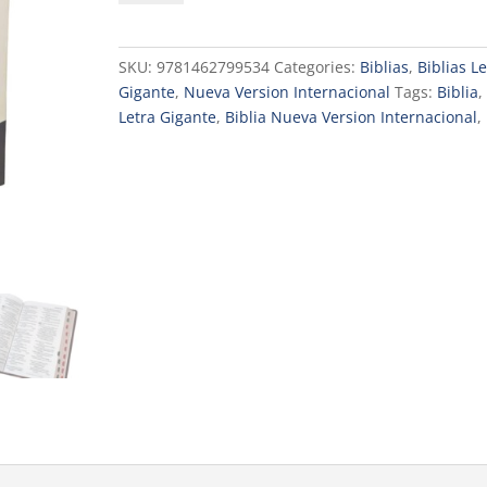
Letra
Gigante
Marrón,
SKU:
9781462799534
Categories:
Biblias
,
Biblias Le
Piel
Gigante
,
Nueva Version Internacional
Tags:
Biblia
,
Fabricada
Letra Gigante
,
Biblia Nueva Version Internacional
,
Con
índice
quantity