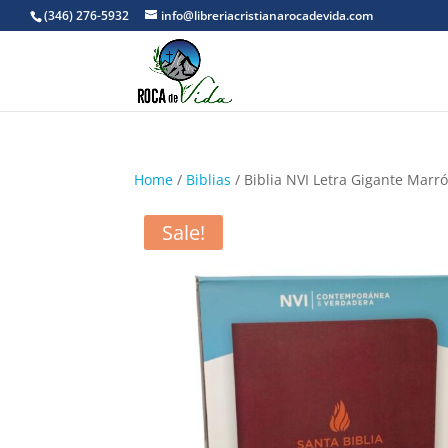
(346) 276-5932
info@libreriacristianarocadevida.com
Home
/
Biblias
/ Biblia NVI Letra Gigante Marró
Sale!