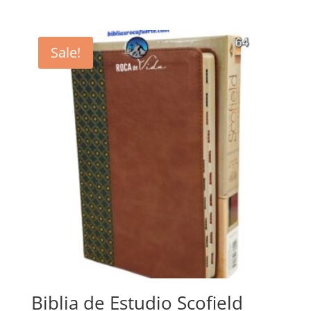
price
price
was:
is:
$124.70.
$113.62.
Sale!
Biblia de Estudio Scofield