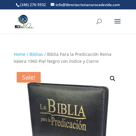
(346) 276-5932
info@libreriacristianarocadevida.com
Home
/
Biblias
/ Biblia Para la Predicación Reina
Valera 1960 Piel Negro con Índice y Cierre
Sale!