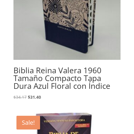
Biblia Reina Valera 1960
Tamaño Compacto Tapa
Dura Azul Floral con Índice
Original
Current
$
34.17
$
31.40
price
price
was:
is:
$34.17.
$31.40.
Sale!