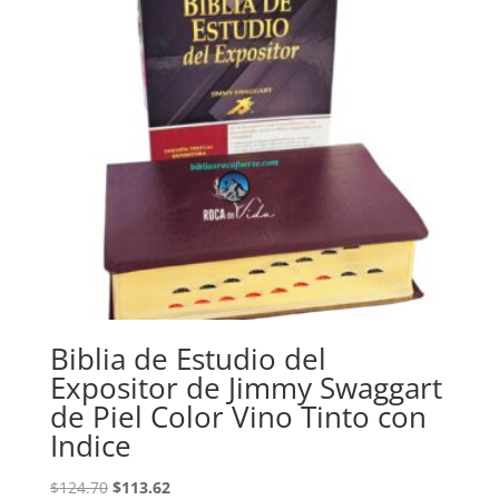
Biblia de Estudio del
Expositor de Jimmy Swaggart
de Piel Color Vino Tinto con
Indice
Original
Current
$
124.70
$
113.62