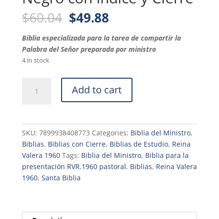
Original
Current
$
60.04
$
49.88
price
price
was:
is:
Biblia especializada para la tarea de compartir la
$60.04.
$49.88.
Palabra del Señor preparada por ministro
4 in stock
Biblia
Add to cart
Para
la
Predicación
Reina
SKU:
7899938408773
Categories:
Biblia del Ministro
,
Valera
Biblias
,
Biblias con Cierre
,
Biblias de Estudio
,
Reina
1960
Valera 1960
Tags:
Biblia del Ministro
,
Biblia para la
Piel
presentación RVR.1960 pastoral
,
Biblias
,
Reina Valera
Negro
1960
,
Santa Biblia
con
Índice
y
Cierre