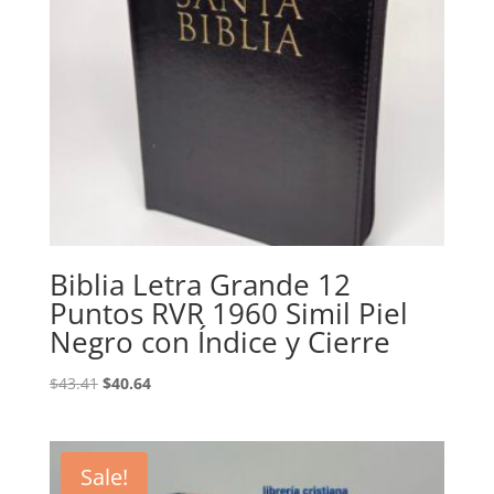
Biblia Letra Grande 12
Puntos RVR 1960 Simil Piel
Negro con Índice y Cierre
Original
Current
$
43.41
$
40.64
price
price
was:
is:
$43.41.
$40.64.
Sale!