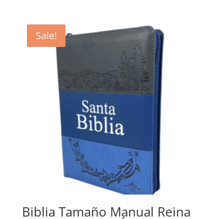
price
price
was:
is:
$34.17.
$31.40.
Sale!
Biblia Tamaño Manual Reina