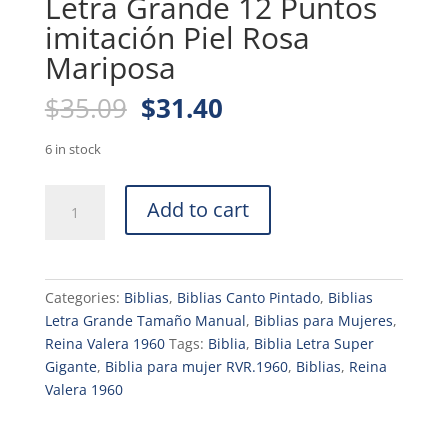
Letra Grande 12 Puntos
imitación Piel Rosa
Mariposa
Original
Current
$
35.09
$
31.40
price
price
was:
is:
6 in stock
$35.09.
$31.40.
Biblia
Add to cart
Portátil
RVR.1960
Letra
Grande
Categories:
Biblias
,
Biblias Canto Pintado
,
Biblias
12
Letra Grande Tamaño Manual
,
Biblias para Mujeres
,
Puntos
Reina Valera 1960
Tags:
Biblia
,
Biblia Letra Super
imitación
Gigante
,
Biblia para mujer RVR.1960
,
Biblias
,
Reina
Piel
Valera 1960
Rosa
Mariposa