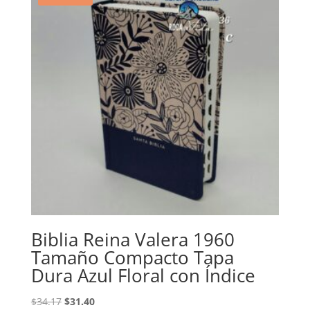
Biblia Reina Valera 1960
Tamaño Compacto Tapa
Dura Azul Floral con Índice
Original
Current
$
34.17
$
31.40