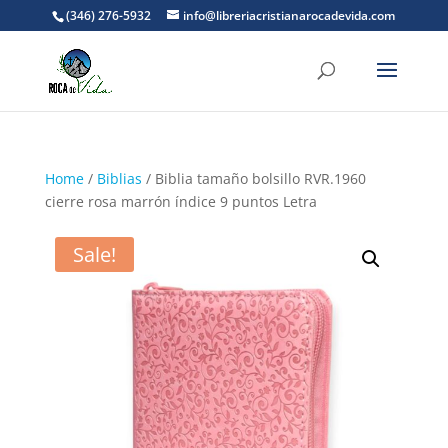
(346) 276-5932
info@libreriacristianarocadevida.com
Home
/
Biblias
/ Biblia tamaño bolsillo RVR.1960
cierre rosa marrón índice 9 puntos Letra
Sale!