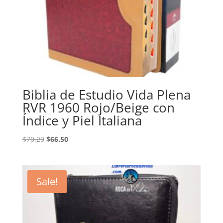
Biblia de Estudio Vida Plena
RVR 1960 Rojo/Beige con
Índice y Piel Italiana
Original
Current
$
70.20
$
66.50
price
price
was:
is:
$70.20.
$66.50.
Sale!