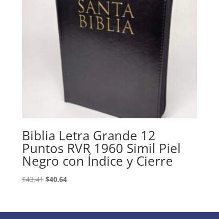
Biblia Letra Grande 12
Puntos RVR 1960 Simil Piel
Negro con Índice y Cierre
Original
Current
$
43.41
$
40.64
price
price
was:
is:
$43.41.
$40.64.