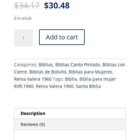
Original
Current
$
34.17
$
30.48
price
price
was:
is:
3 in stock
$34.17.
$30.48.
Biblia
Add to cart
tamaño
bolsillo
RVR.1960
cierre
Categories:
Biblias
,
Biblias Canto Pintado
,
Biblias con
rosa
Cierre
,
Biblias de Bolsillo
,
Biblias para Mujeres
,
marrón
Reina Valera 1960
Tags:
Biblia
,
Biblia para mujer
índice
RVR.1960
,
Reina Valera 1960
,
Santa Biblia
9
puntos
Letra
quantity
Description
Reviews (0)