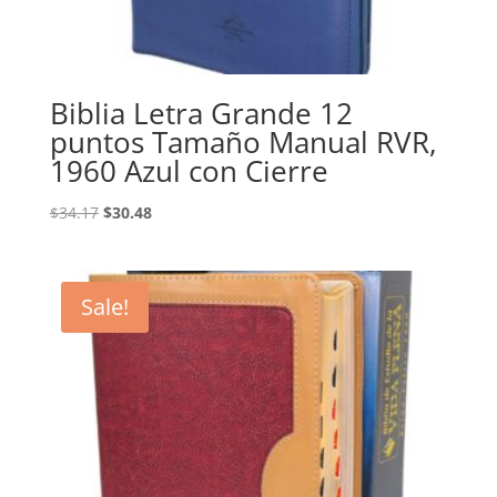
Biblia Letra Grande 12
puntos Tamaño Manual RVR,
1960 Azul con Cierre
Original
Current
$
34.17
$
30.48
price
price
was:
is:
$34.17.
$30.48.
Sale!