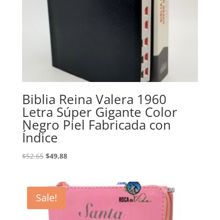
Biblia Reina Valera 1960
Letra Súper Gigante Color
Negro Piel Fabricada con
Índice
Original
Current
$
52.65
$
49.88
price
price
was:
is:
$52.65.
$49.88.
Sale!