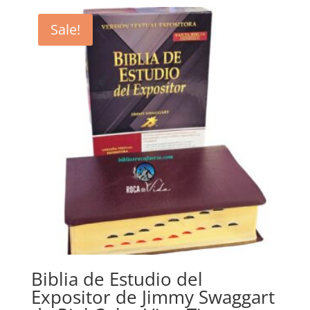
was:
is:
$33.25.
$29.55.
Sale!
Biblia de Estudio del
Expositor de Jimmy Swaggart