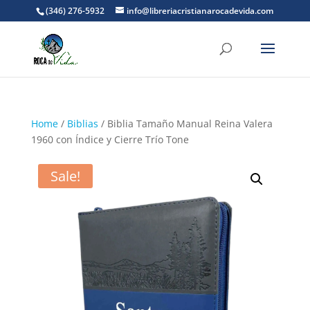
(346) 276-5932
info@libreriacristianarocadevida.com
Home
/
Biblias
/ Biblia Tamaño Manual Reina Valera
1960 con Índice y Cierre Trío Tone
Sale!