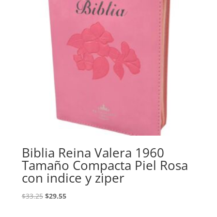
Biblia Reina Valera 1960
Tamaño Compacta Piel Rosa
con indice y ziper
Original
Current
$
33.25
$
29.55
price
price