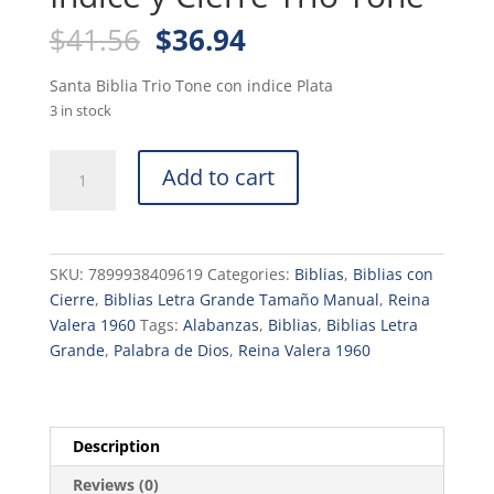
Original
Current
$
41.56
$
36.94
price
price
was:
is:
Santa Biblia Trio Tone con indice Plata
$41.56.
$36.94.
3 in stock
Biblia
Add to cart
Tamaño
Manual
Reina
Valera
SKU:
7899938409619
Categories:
Biblias
,
Biblias con
1960
Cierre
,
Biblias Letra Grande Tamaño Manual
,
Reina
con
Valera 1960
Tags:
Alabanzas
,
Biblias
,
Biblias Letra
Índice
Grande
,
Palabra de Dios
,
Reina Valera 1960
y
Cierre
Trío
Tone
Description
quantity
Reviews (0)