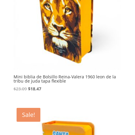
Mini biblia de Bolsillo Reina-Valera 1960 leon de la
tribu de juda tapa flexible
Original
Current
$
23.09
$
18.47
price
price
was:
is:
$23.09.
$18.47.
Sale!