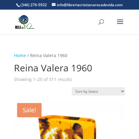
(346) 276-5932
info@libreriacristianarocadevida.com
Home
/ Reina Valera 1960
Reina Valera 1960
Sorted
Showing 1–20 of 311 results
by
latest
Sale!