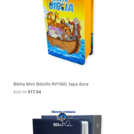
Biblia Mini Bolsillo RV1960, tapa dura
Original
Current
$
22.16
$
17.54
price
price
was:
is:
$22.16.
$17.54.