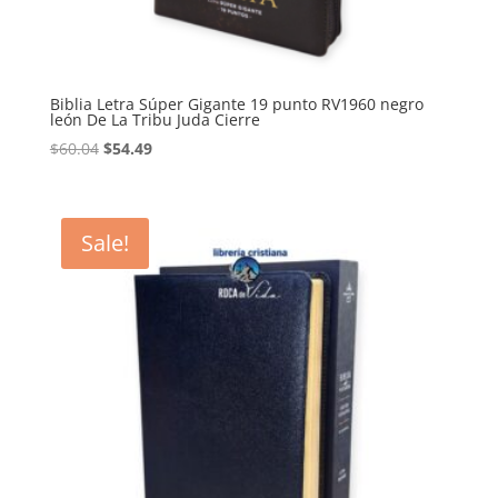
Biblia Letra Súper Gigante 19 punto RV1960 negro
león De La Tribu Juda Cierre
Original
Current
$
60.04
$
54.49
price
price
was:
is:
$60.04.
$54.49.
Sale!