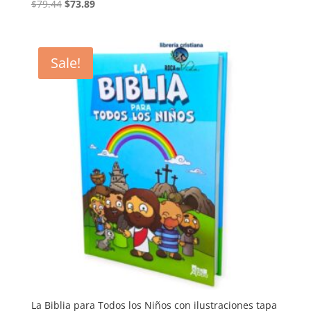
Original
Current
$
79.44
$
73.89
price
price
was:
is:
$79.44.
$73.89.
Sale!
La Biblia para Todos los Niños con ilustraciones tapa