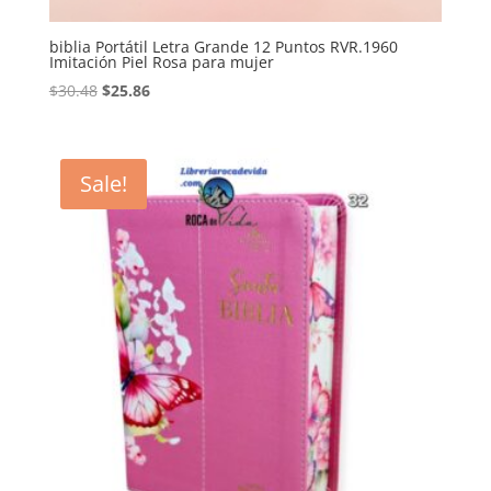
biblia Portátil Letra Grande 12 Puntos RVR.1960
Imitación Piel Rosa para mujer
Original
Current
$
30.48
$
25.86
price
price
was:
is:
$30.48.
$25.86.
Sale!