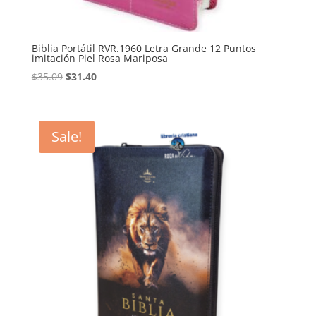
Biblia Portátil RVR.1960 Letra Grande 12 Puntos
imitación Piel Rosa Mariposa
Original
Current
$
35.09
$
31.40
price
price
was:
is:
$35.09.
$31.40.
Sale!