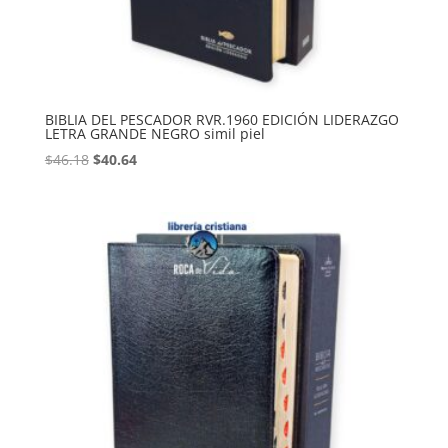
BIBLIA DEL PESCADOR RVR.1960 EDICIÓN LIDERAZGO
LETRA GRANDE NEGRO simil piel
Original
Current
$
46.18
$
40.64
price
price
was:
is:
$46.18.
$40.64.