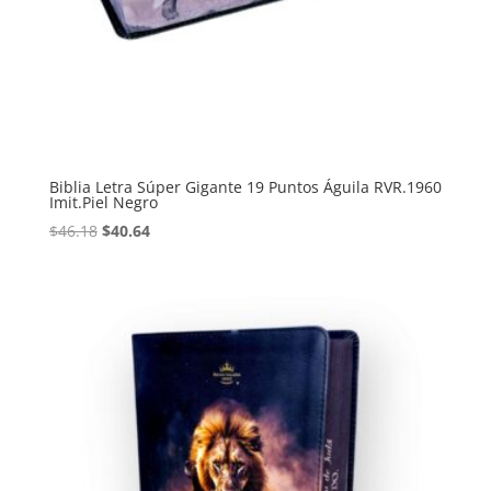
Biblia Letra Súper Gigante 19 Puntos Águila RVR.1960
Imit.Piel Negro
Original
Current
$
46.18
$
40.64
price
price
was:
is:
$46.18.
$40.64.