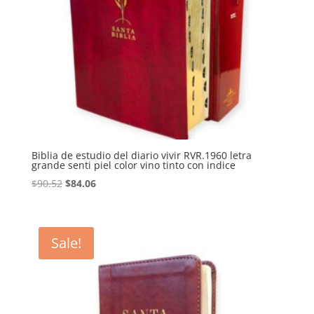
Biblia de estudio del diario vivir RVR.1960 letra
grande senti piel color vino tinto con indice
Original
Current
$
90.52
$
84.06
price
price
was:
is:
$90.52.
$84.06.
Sale!