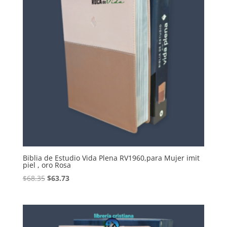
Biblia de Estudio Vida Plena RV1960,para Mujer imit
piel , oro Rosa
Original
Current
$
68.35
$
63.73
price
price
was:
is:
$68.35.
$63.73.