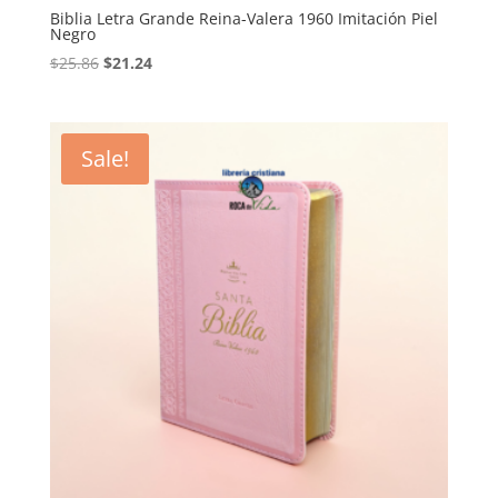
Biblia Letra Grande Reina-Valera 1960 Imitación Piel
Negro
Original
Current
$
25.86
$
21.24
price
price
was:
is:
$25.86.
$21.24.
Sale!