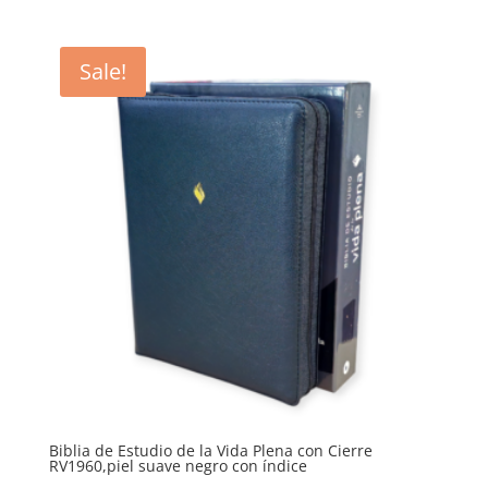
price
price
was:
is:
$69.27.
$63.73.
Sale!
Biblia de Estudio de la Vida Plena con Cierre
RV1960,piel suave negro con índice