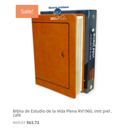
Sale!
Biblia de Estudio de la Vida Plena RV1960, imit piel ,
café
Original
Current
$
69.27
$
63.73