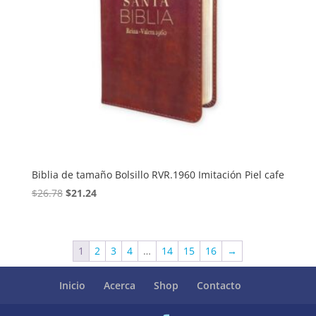
Biblia de tamaño Bolsillo RVR.1960 Imitación Piel cafe
Original
Current
$
26.78
$
21.24
price
price
was:
is:
$26.78.
$21.24.
1
2
3
4
…
14
15
16
→
Inicio
Acerca
Shop
Contacto