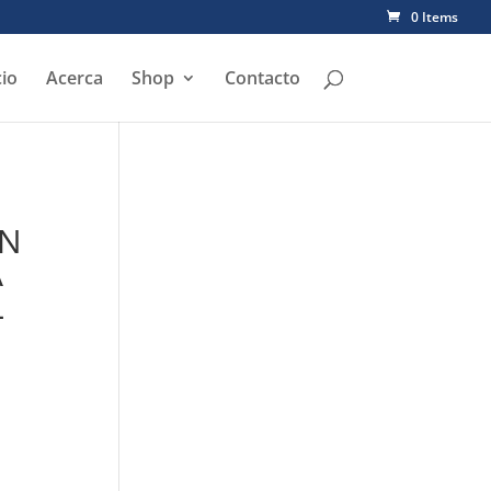
0 Items
cio
Acerca
Shop
Contacto
ON
A
L