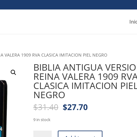
Ini
NA VALERA 1909 RVA CLASICA IMITACION PIEL NEGRO
BIBLIA ANTIGUA VERSI
REINA VALERA 1909 RV
CLASICA IMITACION PIE
NEGRO
Original
Current
$
31.40
$
27.70
price
price
was:
is:
9 in stock
$31.40.
$27.70.
BIBLIA