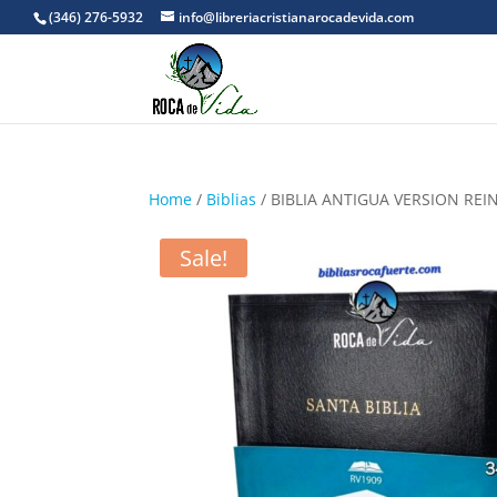
(346) 276-5932
info@libreriacristianarocadevida.com
Home
/
Biblias
/ BIBLIA ANTIGUA VERSION REI
Sale!