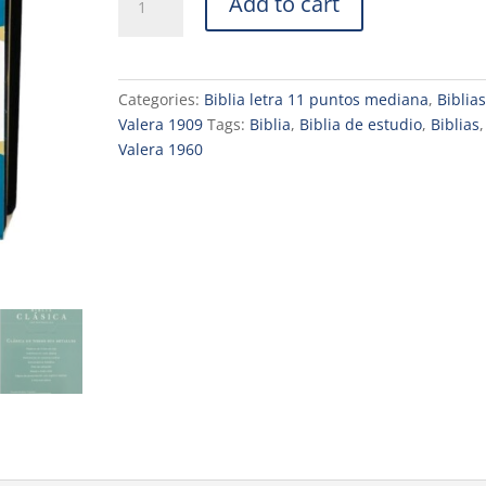
Add to cart
ANTIGUA
VERSION
REINA
VALERA
Categories:
Biblia letra 11 puntos mediana
,
Biblias
1909
Valera 1909
Tags:
Biblia
,
Biblia de estudio
,
Biblias
RVA
Valera 1960
CLASICA
IMITACION
PIEL
NEGRO
quantity