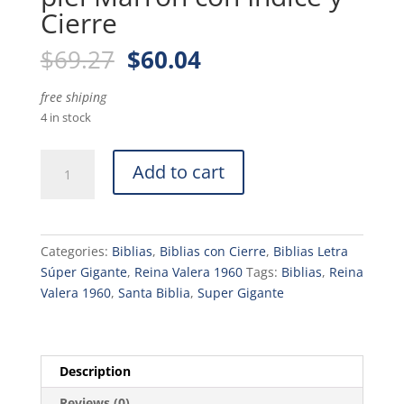
Cierre
Original
Current
$
69.27
$
60.04
price
price
was:
is:
free shiping
$69.27.
$60.04.
4 in stock
Biblia
Add to cart
RVR.1960
Letra
Super
Gigante
Categories:
Biblias
,
Biblias con Cierre
,
Biblias Letra
19
Súper Gigante
,
Reina Valera 1960
Tags:
Biblias
,
Reina
Puntos
Valera 1960
,
Santa Biblia
,
Super Gigante
piel
Marrón
con
Índice
Description
y
Reviews (0)