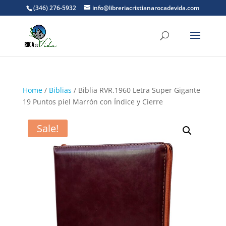
(346) 276-5932
info@libreriacristianarocadevida.com
Home
/
Biblias
/ Biblia RVR.1960 Letra Super Gigante
19 Puntos piel Marrón con Índice y Cierre
Sale!