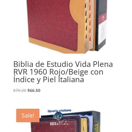
Biblia de Estudio Vida Plena
RVR 1960 Rojo/Beige con
Índice y Piel Italiana
Original
Current
$
70.20
$
66.50
price
price
was:
is:
$70.20.
$66.50.
Sale!