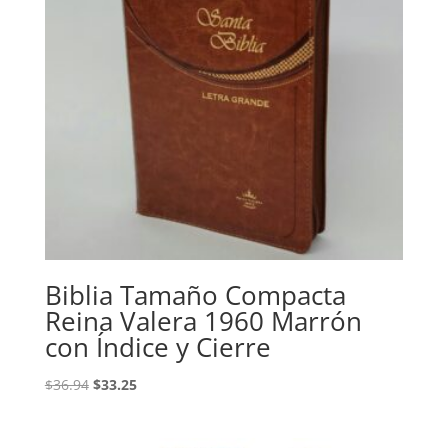
Biblia Tamaño Compacta
Reina Valera 1960 Marrón
con Índice y Cierre
Original
Current
$
36.94
$
33.25
price
price
was:
is: