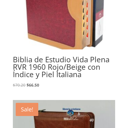
Biblia de Estudio Vida Plena
RVR 1960 Rojo/Beige con
Índice y Piel Italiana
Original
Current
$
70.20
$
66.50
price
price
was:
is:
$70.20.
$66.50.
Sale!