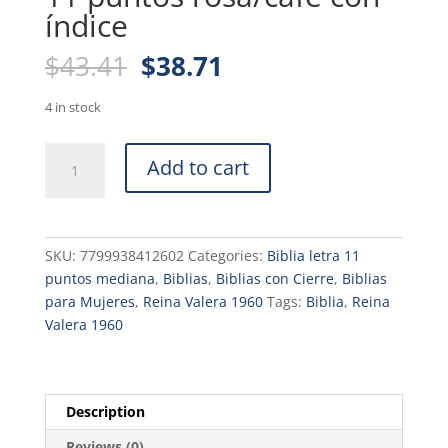
índice
Original
Current
$
43.41
$
38.71
price
price
was:
is:
4 in stock
$43.41.
$38.71.
Biblia
Add to cart
para
Mujer
tamaño
compacta
SKU:
7799938412602
Categories:
Biblia letra 11
RVR,1960
puntos mediana
,
Biblias
,
Biblias con Cierre
,
Biblias
letra
para Mujeres
,
Reina Valera 1960
Tags:
Biblia
,
Reina
11
Valera 1960
puntos
rosa/café
con
índice
Description
quantity
Reviews (0)