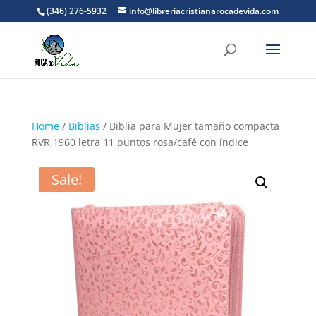
(346) 276-5932
info@libreriacristianarocadevida.com
Home
/
Biblias
/ Biblia para Mujer tamaño compacta
RVR,1960 letra 11 puntos rosa/café con índice
Sale!