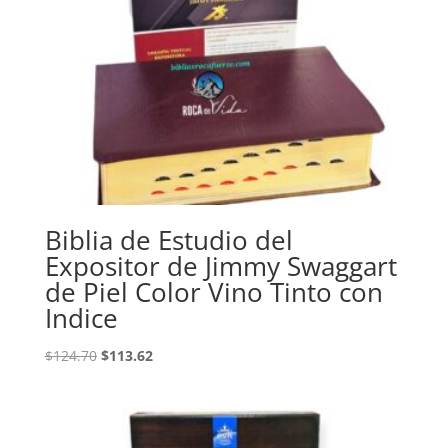
Biblia de Estudio del
Expositor de Jimmy Swaggart
de Piel Color Vino Tinto con
Indice
Original
Current
$
124.70
$
113.62
price
price
was:
is:
$124.70.
$113.62.