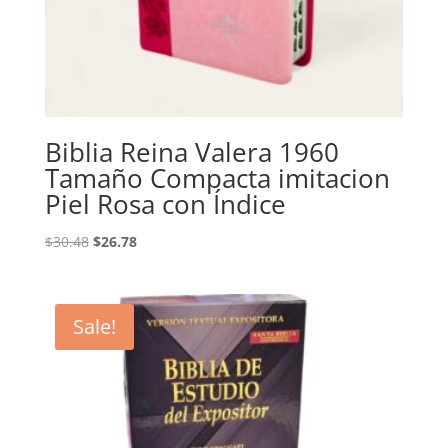
Biblia Reina Valera 1960
Tamaño Compacta imitacion
Piel Rosa con Índice
Original
Current
$
30.48
$
26.78
price
price
was:
is:
$30.48.
$26.78.
Sale!