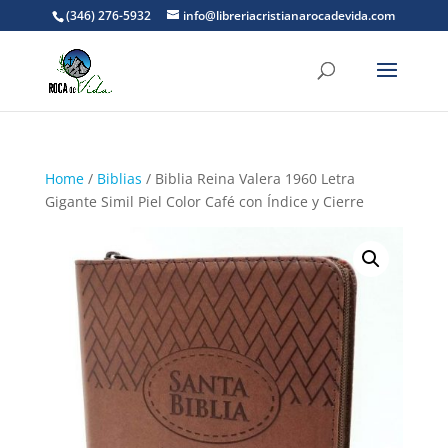
(346) 276-5932
info@libreriacristianarocadevida.com
Home
/
Biblias
/ Biblia Reina Valera 1960 Letra
Gigante Simil Piel Color Café con Índice y Cierre