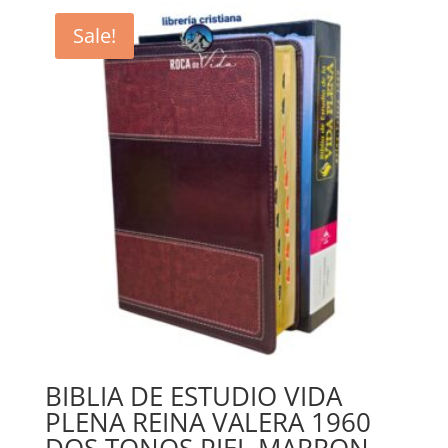
$36.94.
$33.25.
Sale!
BIBLIA DE ESTUDIO VIDA
PLENA REINA VALERA 1960