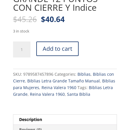
CON CIERRE Y Indice
Original
Current
$
45.26
$
40.64
price
price
was:
is:
3 in stock
$45.26.
$40.64.
BIBLIA
Add to cart
RVR.1960
ROSA
CON
FLORES
SKU:
9789587457896
Categories:
Biblias
,
Biblias con
LETRA
Cierre
,
Biblias Letra Grande Tamaño Manual
,
Biblias
GRANDE
para Mujeres
,
Reina Valera 1960
Tags:
Biblias Letra
12
Grande
,
Reina Valera 1960
,
Santa Biblia
PUNTOS
CON
CIERRE
Y
Description
Indice
Reviews (0)