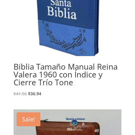
Biblia Tamaño Manual Reina
Valera 1960 con Índice y
Cierre Trío Tone
Original
Current
$
41.56
$
36.94
price
price
was:
is:
$41.56.
$36.94.
Sale!