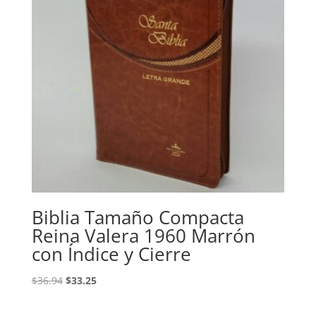
Biblia Tamaño Compacta
Reina Valera 1960 Marrón
con Índice y Cierre
Original
Current
$
36.94
$
33.25
price
price
was:
is: