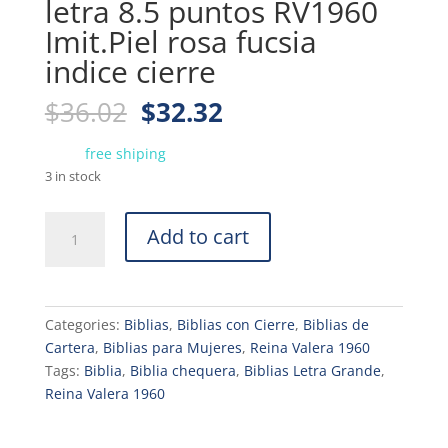
letra 8.5 puntos RV1960
Imit.Piel rosa fucsia
indice cierre
Original
Current
$
36.02
$
32.32
price
price
was:
is:
free shiping
$36.02.
$32.32.
3 in stock
Biblia
Add to cart
tamaño
chequera
letra
8.5
Categories:
Biblias
,
Biblias con Cierre
,
Biblias de
puntos
Cartera
,
Biblias para Mujeres
,
Reina Valera 1960
RV1960
Tags:
Biblia
,
Biblia chequera
,
Biblias Letra Grande
,
Imit.Piel
Reina Valera 1960
rosa
fucsia