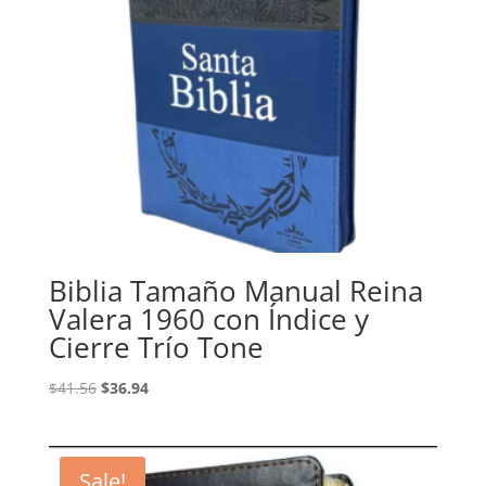
Biblia Tamaño Manual Reina
Valera 1960 con Índice y
Cierre Trío Tone
Original
Current
$
41.56
$
36.94
price
price
was:
is:
$41.56.
$36.94.
Sale!