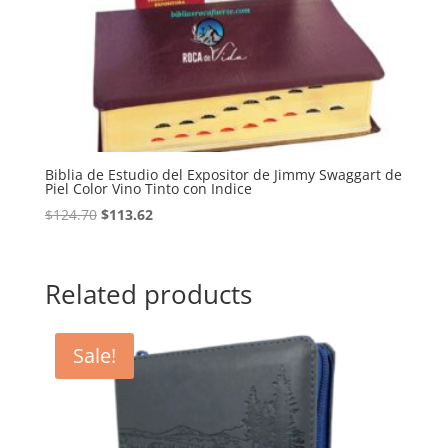
Biblia de Estudio del Expositor de Jimmy Swaggart de
Piel Color Vino Tinto con Indice
Original
Current
$
124.70
$
113.62
price
price
was:
is:
$124.70.
$113.62.
Related products
Sale!