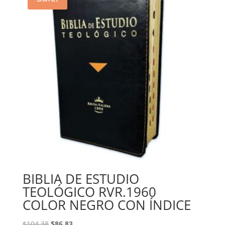
BIBLIA DE ESTUDIO
TEOLÓGICO RVR.1960
COLOR NEGRO CON ÍNDICE
Original
Current
$
104.38
$
86.83