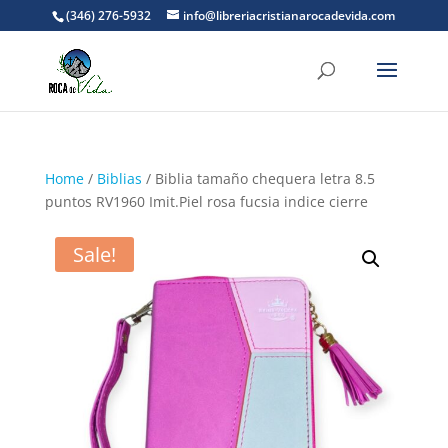
(346) 276-5932
info@libreriacristianarocadevida.com
Home
/
Biblias
/ Biblia tamaño chequera letra 8.5
puntos RV1960 Imit.Piel rosa fucsia indice cierre
Sale!