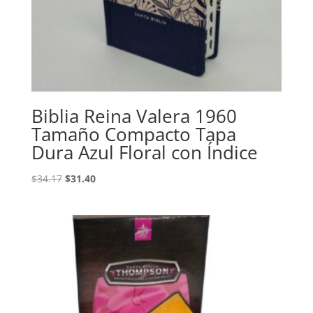
Biblia Reina Valera 1960
Tamaño Compacto Tapa
Dura Azul Floral con Índice
Original
Current
$
34.17
$
31.40
price
price
was:
is:
$34.17.
$31.40.