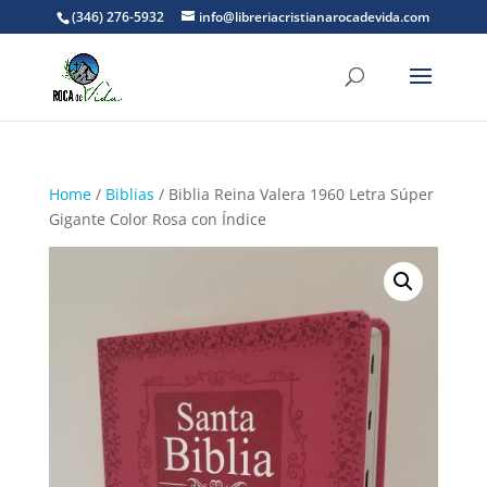
(346) 276-5932
info@libreriacristianarocadevida.com
Home
/
Biblias
/ Biblia Reina Valera 1960 Letra Súper
Gigante Color Rosa con Índice