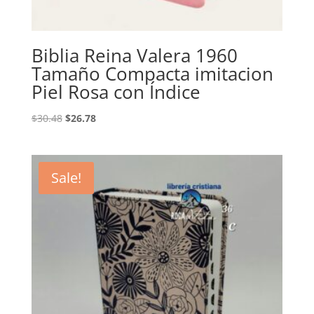
Biblia Reina Valera 1960
Tamaño Compacta imitacion
Piel Rosa con Índice
Original
Current
$
30.48
$
26.78
price
price
was:
is:
$30.48.
$26.78.
Sale!